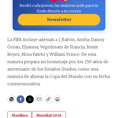
Recibí cada jueves, las mejores actis para tu
finde directo a tu correo
Newsletter
La FIFA incluye además a J. Balvin, Anitta, Danny
Ocean, Elyanna, Vegedream de Francia, Jessie
Reyez, Nora Fatehi y William Prince. De esta
manera prepara un homenaje por los 250 años de
aniversario de los Estados Unidos, como una
manera de alinear la Copa del Mundo con su fecha
conmemorativa.
WhatsApp
Facebook
Twitter
Email
Copy
Print
Marilina
Mundial 2026