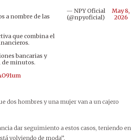
— NPY Oficial
May 8,
os a nombre de las
(@npyoficial)
2026
ctiva que combina el
inancieros.
iones bancarias y
 de minutos.
3AO91um
que dos hombres y una mujer van a un cajero
ancia dar seguimiento a estos casos, teniendo en
stá volviendo de moda”.