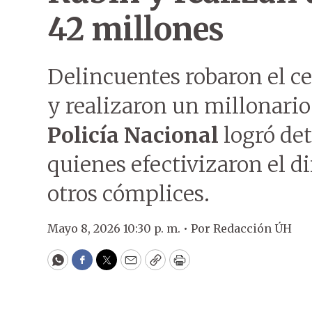
42 millones
Delincuentes robaron el ce
y realizaron un millonari
Policía Nacional
logró det
quienes efectivizaron el d
otros cómplices.
Mayo 8, 2026 10:30 p. m. •
Por
Redacción ÚH
WhatsApp
Facebook
Twitter
Email
Copy
Print