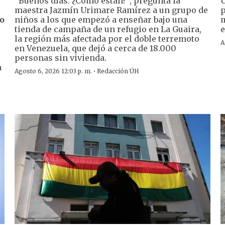
“Buenos días. ¿Cómo están?”, pregunta la
U
maestra Jazmín Urimare Ramírez a un grupo de
p
o
niños a los que empezó a enseñar bajo una
m
tienda de campaña de un refugio en La Guaira,
e
la región más afectada por el doble terremoto
A
en Venezuela, que dejó a cerca de 18.000
personas sin vivienda.
n
·
Agosto 6, 2026 12:03 p. m.
Redacción ÚH