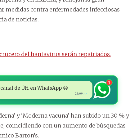
ar medidas contra enfermedades infecciosas
ia de noticias.
 crucero del hantavirus serán repatriados,
1
 al canal de ÚH en WhatsApp 🤩
23:09
✓✓
derna’ y ‘Moderna vacuna’ han subido un 30 % y
e, coincidiendo con un aumento de búsquedas
ómico Barron’s.