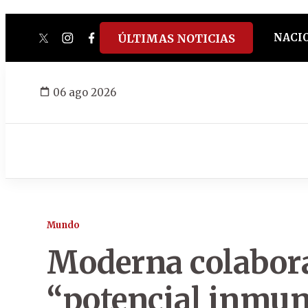
NACI
ÚLTIMAS NOTICIAS
twitter
instagram
facebook
tiktok
youtube
spotify
06 ago 2026
Mundo
Moderna colabor
“potencial inmun