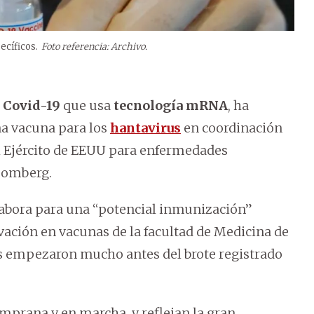
ecíficos.
Foto referencia: Archivo.
l
Covid-19
que usa
tecnología mRNA
, ha
na vacuna para los
hantavirus
en coordinación
el Ejército de EEUU para enfermedades
loomberg.
labora para una “potencial inmunización”
vación en vacunas de la facultad de Medicina de
os empezaron mucho antes del brote registrado
emprana y en marcha, y reflejan la gran