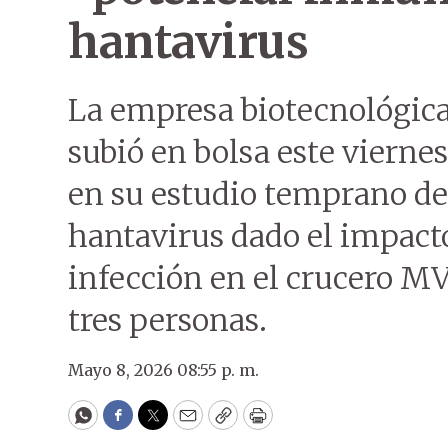
hantavirus
La empresa biotecnológic
subió en bolsa este viernes
en su estudio temprano de
hantavirus dado el impacto
infección en el crucero M
tres personas.
Mayo 8, 2026 08:55 p. m.
WhatsApp
Facebook
Twitter
Email
Copy
Print