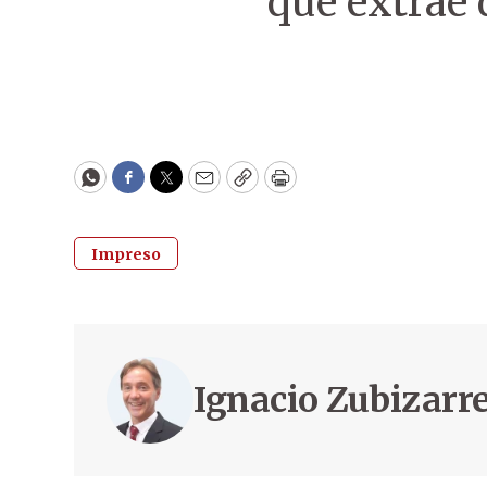
que extrae 
WhatsApp
Facebook
Twitter
Email
Copy
Print
Impreso
Ignacio Zubizarr