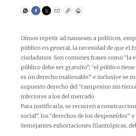
WhatsApp
Facebook
Twitter
Email
Copy
Print
Oímos repetir ad nauseam a políticos, empr
público en general, la necesidad de que el E
ciudadanos. Son comunes frases como “la ed
público debe ser gratuito”, “el público tien
es un derecho inalienable” e inclusive se 
supuesto derecho del “campesino sin tierra” a
inferiores a los del mercado.
Para justificarla, se recurren a construccio
social”, los “derechos de los desposeídos” 
Semejantes exhortaciones filantrópicas, deb