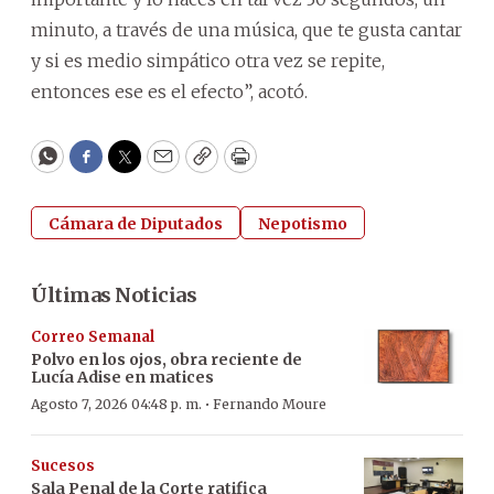
minuto, a través de una música, que te gusta cantar
y si es medio simpático otra vez se repite,
entonces ese es el efecto”, acotó.
WhatsApp
Facebook
Twitter
Email
Copy
Print
Cámara de Diputados
Nepotismo
Últimas Noticias
Correo Semanal
Polvo en los ojos, obra reciente de
Lucía Adise en matices
·
Agosto 7, 2026 04:48 p. m.
Fernando Moure
Sucesos
Sala Penal de la Corte ratifica