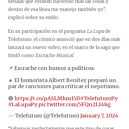
señalar que estaban haciendo más las cosas y
dentro de esa línea me manejo también yo”,
explicó sobre su estilo.
En su participación en el programa
La Lupa
de
Telefuturo, el cómico anunció que en dos días más
lanzará un nuevo video, en el marco de la saga que
tituló como
Escrache Musical
.
📌 Escrache con humor a políticos.
🔸 El humorista Albert Benítez preparó un
par de canciones para criticar el nepotismo.
🔴
https://t.co/pASLMhm15D
#TelefuturoPy
#LaLupaPy
pic.twitter.com/5FQn2L148g
— Telefuturo (@Telefuturo)
January 7, 2024
“Sabemos perfectamente que este tipo de cosas