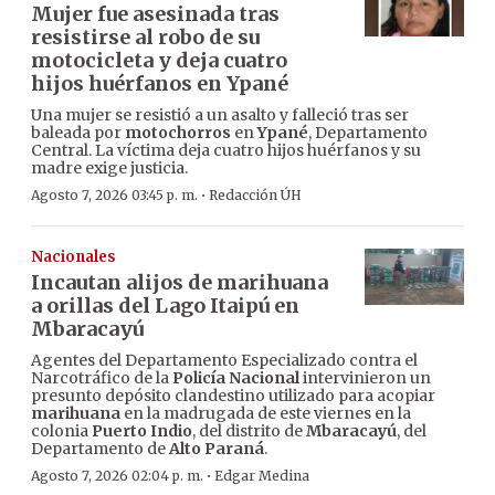
Mujer fue asesinada tras
resistirse al robo de su
motocicleta y deja cuatro
hijos huérfanos en Ypané
Una mujer se resistió a un asalto y falleció tras ser
baleada por
motochorros
en
Ypané
, Departamento
Central. La víctima deja cuatro hijos huérfanos y su
madre exige justicia.
·
Agosto 7, 2026 03:45 p. m.
Redacción ÚH
Nacionales
Incautan alijos de marihuana
a orillas del Lago Itaipú en
Mbaracayú
Agentes del Departamento Especializado contra el
Narcotráfico de la
Policía Nacional
intervinieron un
presunto depósito clandestino utilizado para acopiar
marihuana
en la madrugada de este viernes en la
colonia
Puerto Indio
, del distrito de
Mbaracayú
, del
Departamento de
Alto Paraná
.
·
Agosto 7, 2026 02:04 p. m.
Edgar Medina