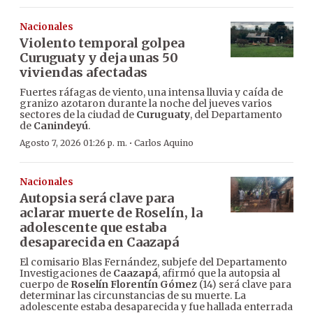
Nacionales
Violento temporal golpea
Curuguaty y deja unas 50
viviendas afectadas
Fuertes ráfagas de viento, una intensa lluvia y caída de
granizo azotaron durante la noche del jueves varios
sectores de la ciudad de
Curuguaty
, del Departamento
de
Canindeyú
.
·
Agosto 7, 2026 01:26 p. m.
Carlos Aquino
Nacionales
Autopsia será clave para
aclarar muerte de Roselín, la
adolescente que estaba
desaparecida en Caazapá
El comisario Blas Fernández, subjefe del Departamento
Investigaciones de
Caazapá
, afirmó que la autopsia al
cuerpo de
Roselín Florentín Gómez
(14) será clave para
determinar las circunstancias de su muerte. La
adolescente estaba desaparecida y fue hallada enterrada