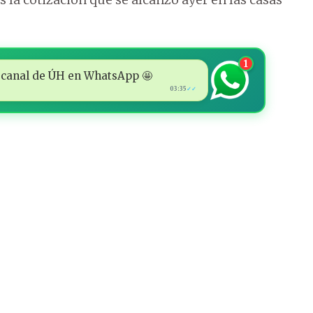
1
 al canal de ÚH en WhatsApp 🤩
03:35
✓✓