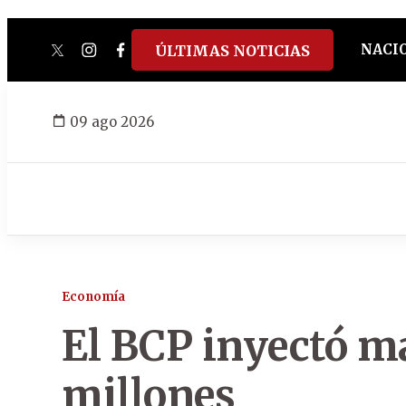
NACI
ÚLTIMAS NOTICIAS
twitter
instagram
facebook
tiktok
youtube
spotify
09 ago 2026
Economía
El BCP inyectó m
millones