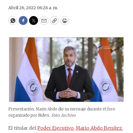
Abril 26, 2022 06:28 a. m.
WhatsApp
Facebook
Twitter
Email
Copy
Print
Presentación. Mario Abdo dio su mensaje durante el foro
organizado por Biden.
Foto: Archivo
El titular del
Poder Ejecutivo
,
Mario Abdo Benítez
,