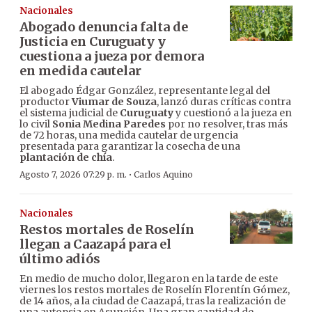
Nacionales
Abogado denuncia falta de
Justicia en Curuguaty y
cuestiona a jueza por demora
en medida cautelar
El abogado Édgar González, representante legal del
productor
Viumar de Souza
, lanzó duras críticas contra
el sistema judicial de
Curuguaty
y cuestionó a la jueza en
lo civil
Sonia Medina Paredes
por no resolver, tras más
de 72 horas, una medida cautelar de urgencia
presentada para garantizar la cosecha de una
plantación de chía
.
·
Agosto 7, 2026 07:29 p. m.
Carlos Aquino
Nacionales
Restos mortales de Roselín
llegan a Caazapá para el
último adiós
En medio de mucho dolor, llegaron en la tarde de este
viernes los restos mortales de Roselín Florentín Gómez,
de 14 años, a la ciudad de Caazapá, tras la realización de