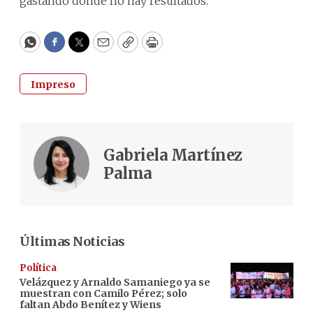
gastando donde no hay resultados.
WhatsApp
Facebook
Twitter
Email
Copy
Print
Impreso
Gabriela Martínez
Palma
Últimas Noticias
Política
Velázquez y Arnaldo Samaniego ya se
muestran con Camilo Pérez; solo
faltan Abdo Benítez y Wiens