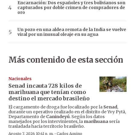
Encarnación: Dos españoles y tres bolivianos son
capturados por doble crimen de compradores de
oro
Un pozo en una aldea remota de la India se vuelve
viral por un inusual oleaje en su agua
Más contenido de esta sección
Nacionales
Senad incauta 728 kilos de
marihuana que tenían como
destino el mercado brasileño
El cargamento de droga fue localizado por la
Senad
,
durante un operativo realizado en el distrito de Yvy Pytã,
Departamento de
Canindeyú
. Según los datos
manejados por los intervinientes, la
marihuana
sería
trasladada hacia territorio brasileño.
·
Agosto 7, 2026 10:41 p. m.
Carlos Aquino