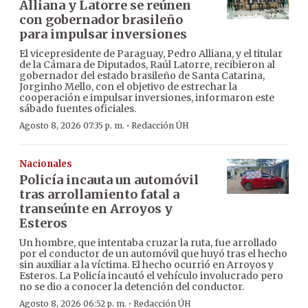
Alliana y Latorre se reúnen
con gobernador brasileño
para impulsar inversiones
El vicepresidente de Paraguay, Pedro Alliana, y el titular
de la Cámara de Diputados, Raúl Latorre, recibieron al
gobernador del estado brasileño de Santa Catarina,
Jorginho Mello, con el objetivo de estrechar la
cooperación e impulsar inversiones, informaron este
sábado fuentes oficiales.
·
Agosto 8, 2026 07:35 p. m.
Redacción ÚH
Nacionales
Policía incauta un automóvil
tras arrollamiento fatal a
transeúnte en Arroyos y
Esteros
Un hombre, que intentaba cruzar la ruta, fue arrollado
por el conductor de un automóvil que huyó tras el hecho
sin auxiliar a la víctima. El hecho ocurrió en Arroyos y
Esteros. La Policía incautó el vehículo involucrado pero
no se dio a conocer la detención del conductor.
·
Agosto 8, 2026 06:52 p. m.
Redacción ÚH