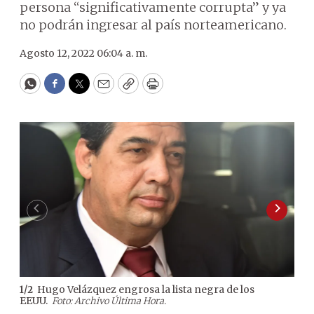
persona “significativamente corrupta” y ya
no podrán ingresar al país norteamericano.
Agosto 12, 2022 06:04 a. m.
WhatsApp
Facebook
Twitter
Email
Copy
Print
Hugo Velázquez engrosa la lista negra de los
1
/
2
2
/
2
EEUU.
un 
Foto: Archivo Última Hora.