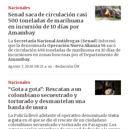
Nacionales
Senad saca de circulación casi
500 toneladas de marihuana
en incursión de 10 días por
Amambay
La
Secretaría Nacional Antidrogas
(
Senad
) informó
que la denominada
Operación Nueva Alianza 56
sacó
de circulación 498 toneladas de marihuana en 10 días de
incursiones en zonas boscosas por el Departamento de
Amambay
.
·
Agosto 7, 2026 08:21 a. m.
Redacción ÚH
Nacionales
“Gota a gota”: Rescatan a un
colombiano secuestrado y
torturado y desmantelan una
banda de usura
La Policía llevó adelante el operativo denominado
Gota
a gota
en el que se dio el rescate de un ciudadano
colombiano secuestrado y torturado en Paraguay. Los