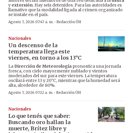
autores serían miembros de una red dedicada a la
usura
y
extorsión
. Hay seis detenidos. Para las autoridades es
llamativo que la modalidad ligada al crimen organizado
se instale en el país.
·
Agosto 7, 2026 07:47 a. m.
Redacción ÚH
Nacionales
Un descenso de la
temperatura llega este
viernes, en torno a los 13°C
La
Dirección de Meteorología
pronostica una jornada
fresca, con cielo mayormente nublado y vientos
moderados del sur para este viernes. La temperatura
oscilará entre 13 y 20°C, mientras que la humedad será
alta, alrededor de 80%.
·
Agosto 7, 2026 07:12 a. m.
Redacción ÚH
Nacionales
Lo que tenés que saber:
Buscando oro hallan la
muerte, Brítez libre y