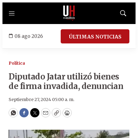
Menú
Mostrar
búsqued
08 ago 2026
ÚLTIMAS NOTICIAS
Política
Diputado Jatar utilizó bienes
de firma invadida, denuncian
Septiembre 27, 2024 05:00 a. m.
WhatsApp
Facebook
Twitter
Email
Copy
Print