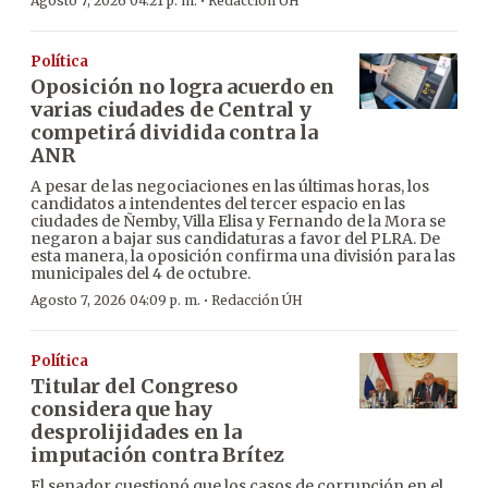
·
Agosto 7, 2026 04:21 p. m.
Redacción ÚH
Política
Oposición no logra acuerdo en
varias ciudades de Central y
competirá dividida contra la
ANR
A pesar de las negociaciones en las últimas horas, los
candidatos a intendentes del tercer espacio en las
ciudades de Ñemby, Villa Elisa y Fernando de la Mora se
negaron a bajar sus candidaturas a favor del PLRA. De
esta manera, la oposición confirma una división para las
municipales del 4 de octubre.
·
Agosto 7, 2026 04:09 p. m.
Redacción ÚH
Política
Titular del Congreso
considera que hay
desprolijidades en la
imputación contra Brítez
El senador cuestionó que los casos de corrupción en el