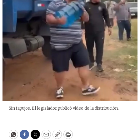
Sin tapujos. El legislador publicó video de la distribución.
WhatsApp
Facebook
Twitter
Email
Copy
Print