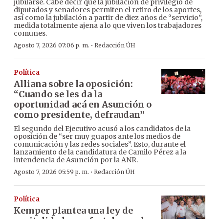
jubilarse. Cabe decir que la jubilación de privilegio de
diputados y senadores permiten el retiro de los aportes,
así como la jubilación a partir de diez años de “servicio”,
medida totalmente ajena a lo que viven los trabajadores
comunes.
·
Agosto 7, 2026 07:06 p. m.
Redacción ÚH
Política
Alliana sobre la oposición:
“Cuando se les da la
oportunidad acá en Asunción o
como presidente, defraudan”
El segundo del Ejecutivo acusó a los candidatos de la
oposición de “ser muy guapos ante los medios de
comunicación y las redes sociales”. Esto, durante el
lanzamiento de la candidatura de Camilo Pérez a la
intendencia de Asunción por la ANR.
·
Agosto 7, 2026 05:59 p. m.
Redacción ÚH
Política
Kemper plantea una ley de