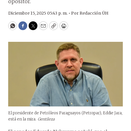
opositor.
Diciembre 15, 2025 05:43 p. m. •
Por
Redacción ÚH
WhatsApp
Facebook
Twitter
Email
Copy
Print
El presidente de Petróleos Paraguayos (Petropar), Eddie Jara,
está en la mira.
Gentileza