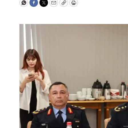
WhatsApp
Facebook
Twitter
Email
Copy
Print