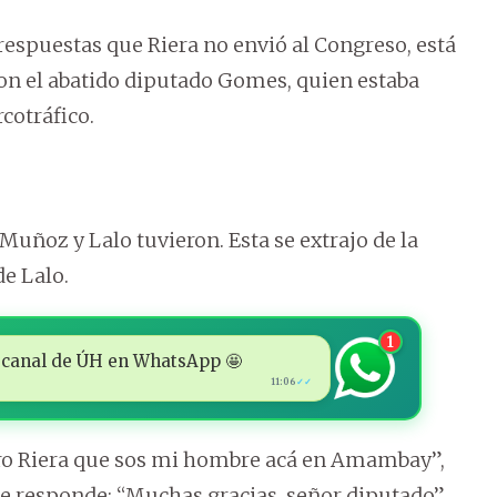
 respuestas que Riera no envió al Congreso, está
on el abatido diputado Gomes, quien estaba
cotráfico.
Muñoz y Lalo tuvieron. Esta se extrajo de la
de Lalo.
1
 al canal de ÚH en WhatsApp 🤩
11:06
✓✓
stro Riera que sos mi hombre acá en Amambay”,
l le responde: “Muchas gracias, señor diputado”.