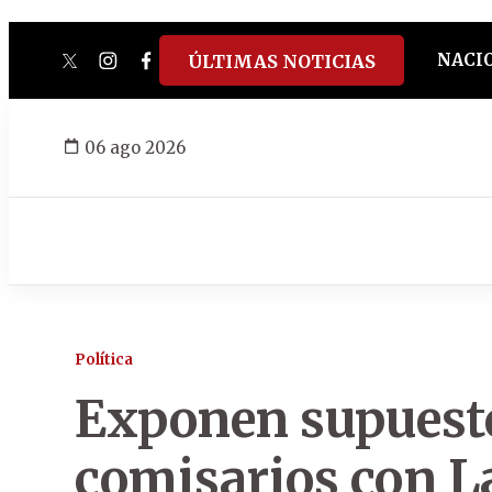
NACI
ÚLTIMAS NOTICIAS
twitter
instagram
facebook
tiktok
youtube
spotify
06 ago 2026
Política
Exponen supuesto
comisarios con La