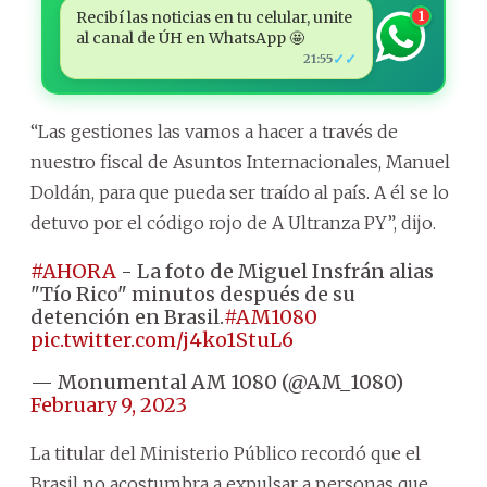
Recibí las noticias en tu celular, unite
1
al canal de ÚH en WhatsApp 🤩
✓✓
21:55
“Las gestiones las vamos a hacer a través de
nuestro fiscal de Asuntos Internacionales, Manuel
Doldán, para que pueda ser traído al país. A él se lo
detuvo por el código rojo de A Ultranza PY”, dijo.
#AHORA
- La foto de Miguel Insfrán alias
"Tío Rico" minutos después de su
detención en Brasil.
#AM1080
pic.twitter.com/j4ko1StuL6
— Monumental AM 1080 (@AM_1080)
February 9, 2023
La titular del Ministerio Público recordó que el
Brasil no acostumbra a expulsar a personas que