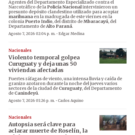
Agentes del Departamento Especializado contra el
Narcotráfico de la
Policía Nacional
intervinieron un
presunto depósito clandestino utilizado para acopiar
marihuana
en la madrugada de este viernes en la
colonia
Puerto Indio
, del distrito de
Mbaracayú
, del
Departamento de
Alto Paraná
.
·
Agosto 7, 2026 02:04 p. m.
Edgar Medina
Nacionales
Violento temporal golpea
Curuguaty y deja unas 50
viviendas afectadas
Fuertes ráfagas de viento, una intensa lluvia y caída de
granizo azotaron durante la noche del jueves varios
sectores de la ciudad de
Curuguaty
, del Departamento
de
Canindeyú
.
·
Agosto 7, 2026 01:26 p. m.
Carlos Aquino
Nacionales
Autopsia será clave para
aclarar muerte de Roselín, la