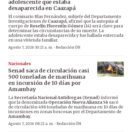
adolescente que estaba
desaparecida en Caazapá
El comisario Blas Fernández, subjefe del Departamento
Investigaciones de
Caazapá
, afirmó que la autopsia al
cuerpo de
Roselín Florentín Gómez
(14) será clave para
determinar las circunstancias de su muerte. La
adolescente estaba desaparecida y fue hallada enterrada
en una vivienda familiar.
·
Agosto 7, 2026 10:21 a. m.
Redacción ÚH
Nacionales
Senad saca de circulación casi
500 toneladas de marihuana
en incursión de 10 días por
Amambay
La
Secretaría Nacional Antidrogas
(
Senad
) informó
que la denominada
Operación Nueva Alianza 56
sacó
de circulación 498 toneladas de marihuana en 10 días de
incursiones en zonas boscosas por el Departamento de
Amambay
.
·
Agosto 7, 2026 08:21 a. m.
Redacción ÚH