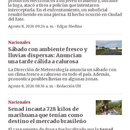
productos electrónicos a un joven brasileño y, durante
la fuga, atacó a tiros a policías que intentaron
interceptarla. En el enfrentamiento, un suboficial
resultó herido en una pierna. El hecho ocurrió en Ciudad
del Este.
·
Agosto 8, 2026 09:24 a. m.
Edgar Medina
Nacionales
Sábado con ambiente fresco y
lluvias dispersas: Anuncian
una tarde cálida a calurosa
La Dirección de Meteorología anuncia un sábado con
un clima fresco a caluroso en todo el país. Además,
pronostica posibles lluvias en algunas zonas.
·
Agosto 8, 2026 08:36 a. m.
Redacción ÚH
Nacionales
Senad incauta 728 kilos de
marihuana que tenían como
destino el mercado brasileño
El cargamento de droga fue localizado por la
Senad
,