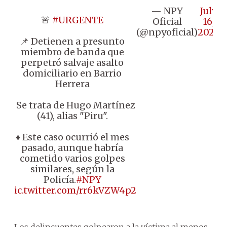
— NPY
July
🚨
#URGENTE
Oficial
16,
(@npyoficial)
2025
📌 Detienen a presunto
miembro de banda que
perpetró salvaje asalto
domiciliario en Barrio
Herrera
♦️ Se trata de Hugo Martínez
(41), alias "Piru".
♦️ Este caso ocurrió el mes
pasado, aunque habría
cometido varios golpes
similares, según la
Policía.
#NPY
pic.twitter.com/rr6kVZW4p2
Los delincuentes golpearon a la víctima al menos