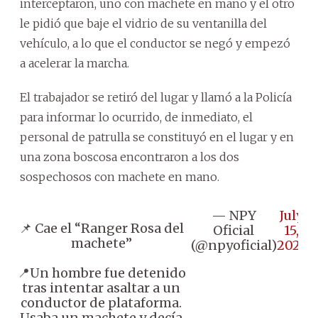
interceptaron, uno con machete en mano y el otro
le pidió que baje el vidrio de su ventanilla del
vehículo, a lo que el conductor se negó y empezó
a acelerar la marcha.
El trabajador se retiró del lugar y llamó a la Policía
para informar lo ocurrido, de inmediato, el
personal de patrulla se constituyó en el lugar y en
una zona boscosa encontraron a los dos
sospechosos con machete en mano.
— NPY
July
📌 Cae el “Ranger Rosa del
Oficial
15,
machete”
(@npyoficial)
2025
📍Un hombre fue detenido
tras intentar asaltar a un
conductor de plataforma.
Usaba un machete y decía