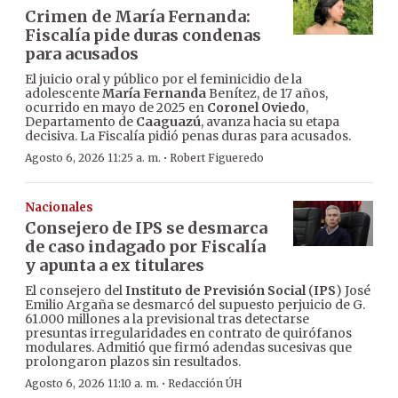
Crimen de María Fernanda:
Fiscalía pide duras condenas
para acusados
El juicio oral y público por el feminicidio de la
adolescente
María Fernanda
Benítez, de 17 años,
ocurrido en mayo de 2025 en
Coronel Oviedo
,
Departamento de
Caaguazú
, avanza hacia su etapa
decisiva. La Fiscalía pidió penas duras para acusados.
·
Agosto 6, 2026 11:25 a. m.
Robert Figueredo
Nacionales
Consejero de IPS se desmarca
de caso indagado por Fiscalía
y apunta a ex titulares
El consejero del
Instituto de Previsión Social
(
IPS
) José
Emilio Argaña se desmarcó del supuesto perjuicio de G.
61.000 millones a la previsional tras detectarse
presuntas irregularidades en contrato de quirófanos
modulares. Admitió que firmó adendas sucesivas que
prolongaron plazos sin resultados.
·
Agosto 6, 2026 11:10 a. m.
Redacción ÚH