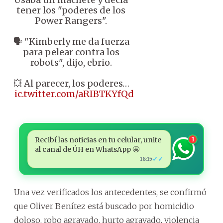
tener los "poderes de los
Power Rangers".
🗣️ "Kimberly me da fuerza
para pelear contra los
robots", dijo, ebrio.
💥 Al parecer, los poderes…
pic.twitter.com/aRIBTKYfQd
Recibí las noticias en tu celular, unite
1
al canal de ÚH en WhatsApp 🤩
✓✓
18:15
Una vez verificados los antecedentes, se confirmó
que Oliver Benítez está buscado por homicidio
doloso, robo agravado, hurto agravado, violencia