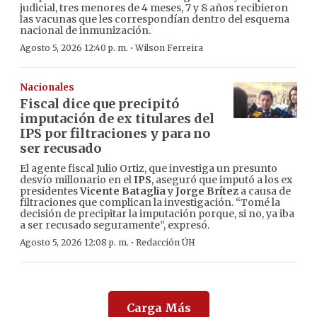
judicial, tres menores de 4 meses, 7 y 8 años recibieron
las vacunas que les correspondían dentro del esquema
nacional de inmunización.
·
Agosto 5, 2026 12:40 p. m.
Wilson Ferreira
Nacionales
Fiscal dice que precipitó
imputación de ex titulares del
IPS por filtraciones y para no
ser recusado
El agente fiscal Julio Ortiz, que investiga un presunto
desvío millonario en el
IPS
, aseguró que imputó a los ex
presidentes
Vicente Bataglia
y
Jorge Brítez
a causa de
filtraciones que complican la investigación. “Tomé la
decisión de precipitar la imputación porque, si no, ya iba
a ser recusado seguramente”, expresó.
·
Agosto 5, 2026 12:08 p. m.
Redacción ÚH
Carga Más