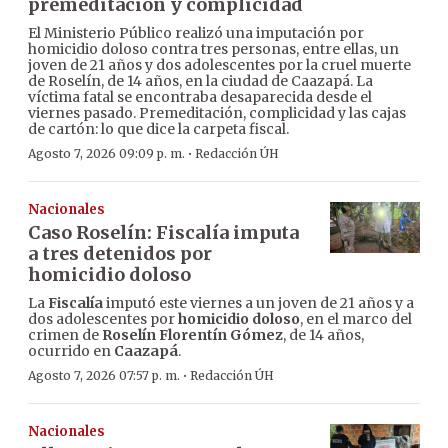
premeditación y complicidad
El Ministerio Público realizó una imputación por
homicidio doloso contra tres personas, entre ellas, un
joven de 21 años y dos adolescentes por la cruel muerte
de Roselín, de 14 años, en la ciudad de Caazapá. La
víctima fatal se encontraba desaparecida desde el
viernes pasado. Premeditación, complicidad y las cajas
de cartón: lo que dice la carpeta fiscal.
·
Agosto 7, 2026 09:09 p. m.
Redacción ÚH
Nacionales
Caso Roselín: Fiscalía imputa
a tres detenidos por
homicidio doloso
La
Fiscalía
imputó este viernes a un joven de 21 años y a
dos adolescentes por
homicidio doloso
, en el marco del
crimen de
Roselín Florentín Gómez
, de 14 años,
ocurrido en
Caazapá
.
·
Agosto 7, 2026 07:57 p. m.
Redacción ÚH
Nacionales