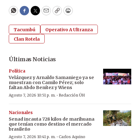
WhatsApp
Facebook
Twitter
Email
Copy
Print
Tacumbú
Operativo A Ultranza
Clan Rotela
Últimas Noticias
Política
Velázquez y Arnaldo Samaniego ya se
muestran con Camilo Pérez; solo
faltan Abdo Benítez y Wiens
·
Agosto 7, 2026 10:51 p. m.
Redacción ÚH
Nacionales
Senad incauta 728 kilos de marihuana
que tenían como destino el mercado
brasileño
·
Agosto 7, 2026 10:41 p. m.
Carlos Aquino