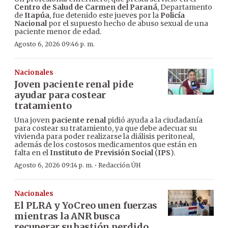
Centro de Salud de Carmen del Paraná
, Departamento
de
Itapúa
, fue detenido este jueves por la
Policía
Nacional
por el supuesto hecho de abuso sexual de una
paciente menor de edad.
Agosto 6, 2026 09:46 p. m.
Nacionales
Joven paciente renal pide
ayudar para costear
tratamiento
Una joven
paciente renal
pidió ayuda a la ciudadanía
para costear su tratamiento, ya que debe adecuar su
vivienda para poder realizarse la diálisis peritoneal,
además de los costosos medicamentos que están en
falta en el
Instituto de Previsión Social
(
IPS
).
·
Agosto 6, 2026 09:14 p. m.
Redacción ÚH
Nacionales
El PLRA y YoCreo unen fuerzas
mientras la ANR busca
recuperar su bastión perdido