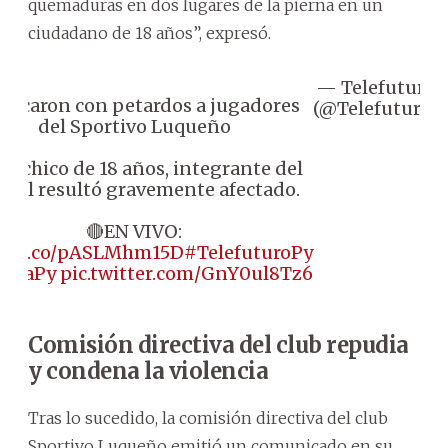
quemaduras en dos lugares de la pierna en un
ciudadano de 18 años”, expresó.
— Telefuturo
Atacaron con petardos a jugadores
(@Telefuturo)
del Sportivo Luqueño
 Un chico de 18 años, integrante del
ntel resultó gravemente afectado.
🔴EN VIVO:
s://t.co/pASLMhm15D
#TelefuturoPy
upaPy
pic.twitter.com/GnY0ul8Tz6
Comisión directiva del club repudia
y condena la violencia
Tras lo sucedido, la comisión directiva del club
Sportivo Luqueño emitió un comunicado en su