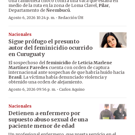
Una camioneta chocó contra una vaca que estaba en
medio de la ruta en la zona de Loma Clavel,
Pilar
,
Departamento de
Ñeembucú
.
·
Agosto 6, 2026 10:24 p. m.
Redacción ÚH
Nacionales
Sigue prófugo el presunto
autor del feminicidio ocurrido
en Curuguaty
El sospechoso del
feminicidio
de
Leticia Marlene
Martínez Paredes
cuenta con orden de captura
internacional ante sospechas de que habría huido hacia
Brasil
. La víctima había denunciado violencia y
obtenido una orden de alejamiento.
·
Agosto 6, 2026 09:56 p. m.
Carlos Aquino
Nacionales
Detienen a enfermero por
supuesto abuso sexual de una
paciente menor de edad
Un profesional enfermero, que presta servicio en el