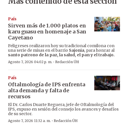
Más contenido de esta sección
País
Sirven más de 1.000 platos en
karu guasu en homenaje a San
Cayetano
Feligreses realizaron hoy su tradicional comilona con
una serie de misas en el barrio
Sajonia
, para honrar al
santo patrono de la paz, la salud, el pan y el trabajo.
·
Agosto 7, 2026 04:02 p. m.
Redacción ÚH
País
Oftalmología de IPS enfrenta
alta demanda y falta de
recursos
El Dr. Carlos Duarte Reguera, jefe de Oftalmología del
IPS, expuso en sesión del consejo los avances y desafíos
de su sector.
·
Agosto 7, 2026 11:32 a. m.
Redacción ÚH