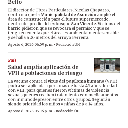
Bello
El director de Obras Particulares, Nicolás Chaparro,
confirmó que la
Municipalidad de Asunción
amplió el
área de construcción para el futuro supermercado,
dentro del predio del ex bosque
San Vicente
. Vecinos del
barrio pidieron que se revocara el permiso y que se
tenga en cuenta que el área es ambientalmente sensible
y se halla a 20 metros del arroyo Ferreira.
·
Agosto 6, 2026 06:59 p. m.
Redacción ÚH
País
Salud amplía aplicación de
VPH a poblaciones de riesgo
La vacuna contra el
virus del papiloma humano
(VPH)
podrá ser aplicada a personas de hasta 45 años de edad
con
VIH
, para quienes fueron víctimas de violencia
sexual, quienes reciben tratamiento con medicamentos
con inmunodepresor, entre otros grupos. Seguirán
siendo prioridad los niños y niñas de 9 a 14 años.
·
Agosto 6, 2026 05:06 p. m.
Redacción ÚH