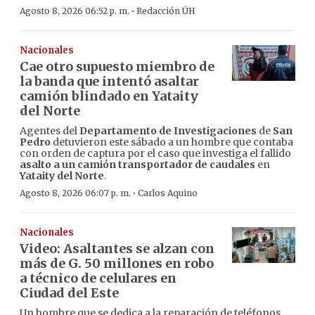
·
Agosto 8, 2026 06:52 p. m.
Redacción ÚH
Nacionales
Cae otro supuesto miembro de
la banda que intentó asaltar
camión blindado en Yataity
del Norte
Agentes del
Departamento de Investigaciones
de
San
Pedro
detuvieron este sábado a un hombre que contaba
con orden de captura por el caso que investiga el fallido
asalto a un camión transportador de caudales
en
Yataity del Norte
.
·
Agosto 8, 2026 06:07 p. m.
Carlos Aquino
Nacionales
Video: Asaltantes se alzan con
más de G. 50 millones en robo
a técnico de celulares en
Ciudad del Este
Un hombre que se dedica a la reparación de teléfonos