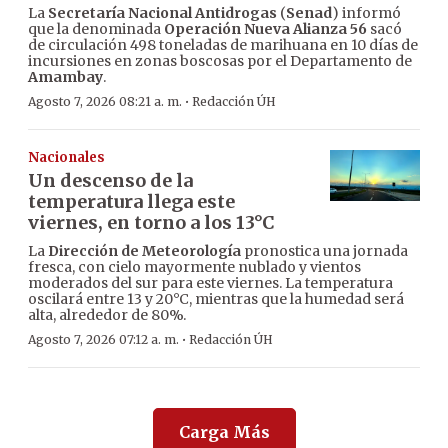
La
Secretaría Nacional Antidrogas
(
Senad
) informó
que la denominada
Operación Nueva Alianza 56
sacó
de circulación 498 toneladas de marihuana en 10 días de
incursiones en zonas boscosas por el Departamento de
Amambay
.
·
Agosto 7, 2026 08:21 a. m.
Redacción ÚH
Nacionales
Un descenso de la
temperatura llega este
viernes, en torno a los 13°C
La
Dirección de Meteorología
pronostica una jornada
fresca, con cielo mayormente nublado y vientos
moderados del sur para este viernes. La temperatura
oscilará entre 13 y 20°C, mientras que la humedad será
alta, alrededor de 80%.
·
Agosto 7, 2026 07:12 a. m.
Redacción ÚH
Carga Más