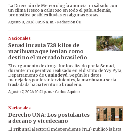
La Dirección de Meteorología anuncia un sábado con
un clima fresco a caluroso en todo el país. Además,
pronostica posibles lluvias en algunas zonas.
·
Agosto 8, 2026 08:36 a. m.
Redacción ÚH
Nacionales
Senad incauta 728 kilos de
marihuana que tenían como
destino el mercado brasileño
El cargamento de droga fue localizado por la
Senad
,
durante un operativo realizado en el distrito de Yvy Pytã,
Departamento de
Canindeyú
. Según los datos
manejados por los intervinientes, la
marihuana
sería
trasladada hacia territorio brasileño.
·
Agosto 7, 2026 10:41 p. m.
Carlos Aquino
Nacionales
Derecho UNA: Los postulantes
a decano y vicedecano
El Tribunal Electoral Independiente (TEI) publicó la lista