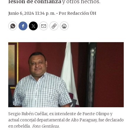
lesión de confianza
y otros hechos.
Junio 6, 2024 11:34 p. m. •
Por
Redacción ÚH
WhatsApp
Facebook
Twitter
Email
Copy
Print
Sergio Rubén Cuéllar, ex intendente de Fuerte Olimpo y
actual concejal departamental de Alto Paraguay, fue declarado
en rebeldía.
Foto: Gentileza.