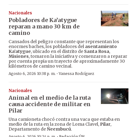
Nacionales
Pobladores de Ka’atygue
reparan a mano 30 km de
camino
Cansados del peligro constante que representan los
enormes baches, los pobladores del
asentamiento
Ka’atygue
, ubicado en el distrito de
Santa Rosa
,
Misiones
, tomaron la iniciativa y comenzaron a reparar
por cuenta propia un trayecto de aproximadamente 30
kilómetros de camino vecinal.
·
Agosto 6, 2026 10:38 p. m.
Vanessa Rodríguez
Nacionales
Animal en el medio de la ruta
causa accidente de militar en
Pilar
Una camioneta chocó contra una vaca que estaba en
medio de la ruta en la zona de Loma Clavel,
Pilar
,
Departamento de
Ñeembucú
.
·
Agosto 6, 2026 10:24 p. m.
Redacción ÚH