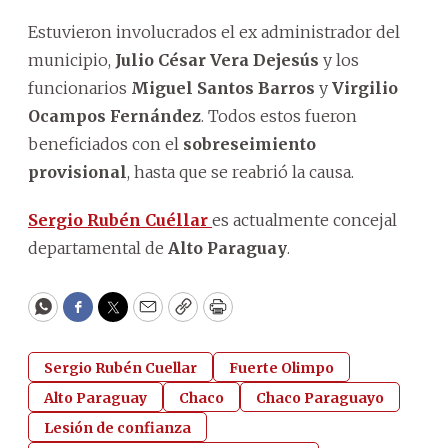
Estuvieron involucrados el ex administrador del
municipio,
Julio César Vera Dejesús
y los
funcionarios
Miguel Santos Barros
y
Virgilio
Ocampos Fernández
. Todos estos fueron
beneficiados con el
sobreseimiento
provisional
, hasta que se reabrió la causa.
Sergio Rubén Cuéllar
es actualmente concejal
departamental de
Alto Paraguay
.
WhatsApp
Facebook
Twitter
Email
Copy
Print
Sergio Rubén Cuellar
Fuerte Olimpo
Alto Paraguay
Chaco
Chaco Paraguayo
Lesión de confianza