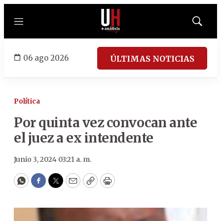
Menú
Mostrar
búsqued
06 ago 2026
ÚLTIMAS NOTICIAS
Política
Por quinta vez convocan ante
el juez a ex intendente
Junio 3, 2024 03:21 a. m.
WhatsApp
Facebook
Twitter
Email
Copy
Print