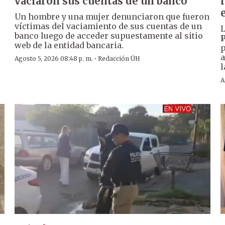
vaciaron sus cuentas de un banco
Un hombre y una mujer denunciaron que fueron
víctimas del vaciamiento de sus cuentas de un
L
banco luego de acceder supuestamente al sitio
P
web de la entidad bancaria.
p
a
·
Agosto 5, 2026 08:48 p. m.
Redacción ÚH
l
A