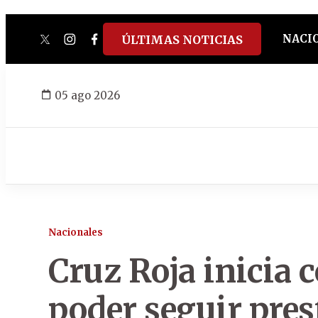
NACI
ÚLTIMAS NOTICIAS
twitter
instagram
facebook
tiktok
youtube
spotify
05 ago 2026
Nacionales
Cruz Roja inicia 
poder seguir pre