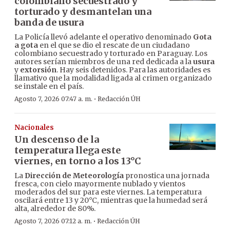
colombiano secuestrado y
torturado y desmantelan una
banda de usura
La Policía llevó adelante el operativo denominado
Gota
a gota
en el que se dio el rescate de un ciudadano
colombiano secuestrado y torturado en Paraguay. Los
autores serían miembros de una red dedicada a la
usura
y
extorsión
. Hay seis detenidos. Para las autoridades es
llamativo que la modalidad ligada al crimen organizado
se instale en el país.
·
Agosto 7, 2026 07:47 a. m.
Redacción ÚH
Nacionales
Un descenso de la
temperatura llega este
viernes, en torno a los 13°C
La
Dirección de Meteorología
pronostica una jornada
fresca, con cielo mayormente nublado y vientos
moderados del sur para este viernes. La temperatura
oscilará entre 13 y 20°C, mientras que la humedad será
alta, alrededor de 80%.
·
Agosto 7, 2026 07:12 a. m.
Redacción ÚH