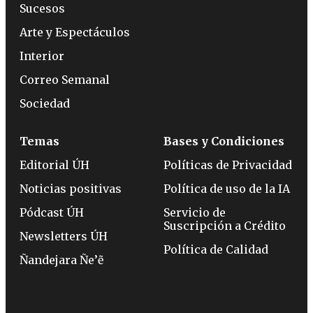
Sucesos
Arte y Espectáculos
Interior
Correo Semanal
Sociedad
Temas
Bases y Condiciones
Editorial ÚH
Políticas de Privacidad
Noticias positivas
Política de uso de la IA
Pódcast ÚH
Servicio de
Suscripción a Crédito
Newsletters ÚH
Política de Calidad
Ñandejara Ñe’ẽ