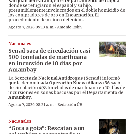
San Juan del Paraná
, en el
Departamento de Itapúa
,
donde se refugiaron el español y su hijo,
presumiblemente involucrados en el doble homicidio de
los compradores de oro en
Encarnación
. El
procedimiento dejó cinco detenidos.
·
Agosto 7, 2026 09:13 a. m.
Antonio Rolín
Nacionales
Senad saca de circulación casi
500 toneladas de marihuana
en incursión de 10 días por
Amambay
La
Secretaría Nacional Antidrogas
(
Senad
) informó
que la denominada
Operación Nueva Alianza 56
sacó
de circulación 498 toneladas de marihuana en 10 días de
incursiones en zonas boscosas por el Departamento de
Amambay
.
·
Agosto 7, 2026 08:21 a. m.
Redacción ÚH
Nacionales
“Gota a gota”: Rescatan a un