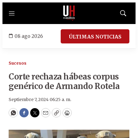
Menú
Mostrar
búsqued
08 ago 2026
ÚLTIMAS NOTICIAS
Sucesos
Corte rechaza hábeas corpus
genérico de Armando Rotela
Septiembre 7, 2024 06:25 a. m.
WhatsApp
Facebook
Twitter
Email
Copy
Print