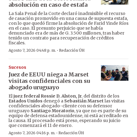
absolución en caso de estafa
La Sala Penal de la Corte declaró inadmisible el recurso
de casación promovido en una causa de supuesta estafa,
con lo que quedó firme la absolución de Farid Yinde Ríos
en el caso. El presunto perjuicio que se había
denunciado era de más de G. 3.500 millones, tras haber
tenido un contrato para recuperación de créditos
fiscales.
·
Agosto 7, 2026 04:48 p. m.
Redacción ÚH
Sucesos
Juez de EEUU niega a Marset
visitas confidenciales con su
abogado uruguayo
El
juez federal Rossie D. Alston, Jr.
del distrito de los
Estados Unidos
denegó a
Sebastián Marset
las visitas
confidenciales abogado-cliente con su defensor
uruguayo
Santiago Moratorio
, ya que no es parte de su
equipo de defensa estadounidense, ni está acreditado en
la causa. El procesado está preso, esperando su juicio
que comenzará el 11 de enero.
·
Agosto 7, 2026 04:16 p. m.
Redacción ÚH