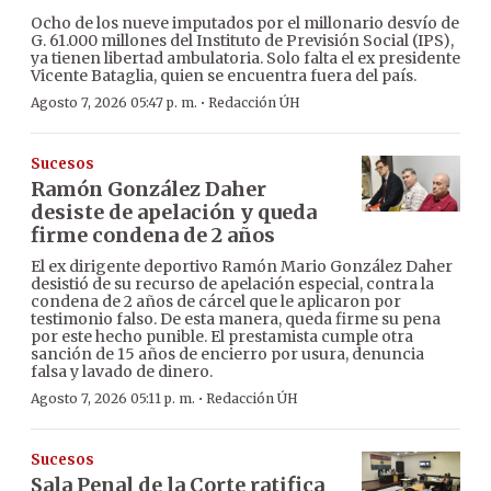
Ocho de los nueve imputados por el millonario desvío de
G. 61.000 millones del Instituto de Previsión Social (IPS),
ya tienen libertad ambulatoria. Solo falta el ex presidente
Vicente Bataglia, quien se encuentra fuera del país.
·
Agosto 7, 2026 05:47 p. m.
Redacción ÚH
Sucesos
Ramón González Daher
desiste de apelación y queda
firme condena de 2 años
El ex dirigente deportivo Ramón Mario González Daher
desistió de su recurso de apelación especial, contra la
condena de 2 años de cárcel que le aplicaron por
testimonio falso. De esta manera, queda firme su pena
por este hecho punible. El prestamista cumple otra
sanción de 15 años de encierro por usura, denuncia
falsa y lavado de dinero.
·
Agosto 7, 2026 05:11 p. m.
Redacción ÚH
Sucesos
Sala Penal de la Corte ratifica