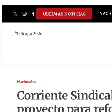
NACI
ÚLTIMAS NOTICIAS
twitter
instagram
facebook
tiktok
youtube
spotify
06 ago 2026
Nacionales
Corriente Sindica
proyecto para ref