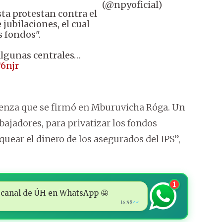
(@npyoficial)
sta protestan contra el
jubilaciones, el cual
s fondos".
algunas centrales…
6njr
enza que se firmó en Mburuvicha Róga. Un
abajadores, para privatizar los fondos
aquear el dinero de los asegurados del IPS”,
1
 al canal de ÚH en WhatsApp 🤩
16:48
✓✓