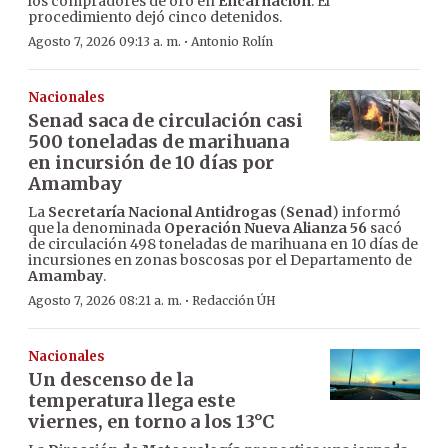
los compradores de oro en
Encarnación
. El
procedimiento dejó cinco detenidos.
·
Agosto 7, 2026 09:13 a. m.
Antonio Rolín
Nacionales
Senad saca de circulación casi
500 toneladas de marihuana
en incursión de 10 días por
Amambay
La
Secretaría Nacional Antidrogas
(
Senad
) informó
que la denominada
Operación Nueva Alianza 56
sacó
de circulación 498 toneladas de marihuana en 10 días de
incursiones en zonas boscosas por el Departamento de
Amambay
.
·
Agosto 7, 2026 08:21 a. m.
Redacción ÚH
Nacionales
Un descenso de la
temperatura llega este
viernes, en torno a los 13°C