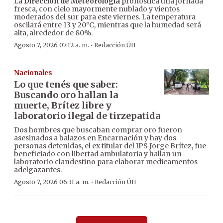
La
Dirección de Meteorología
pronostica una jornada
fresca, con cielo mayormente nublado y vientos
moderados del sur para este viernes. La temperatura
oscilará entre 13 y 20°C, mientras que la humedad será
alta, alrededor de 80%.
·
Agosto 7, 2026 07:12 a. m.
Redacción ÚH
Nacionales
Lo que tenés que saber:
Buscando oro hallan la
muerte, Brítez libre y
laboratorio ilegal de tirzepatida
Dos hombres que buscaban comprar oro fueron
asesinados a balazos en Encarnación y hay dos
personas detenidas, el ex titular del IPS Jorge Brítez, fue
beneficiado con libertad ambulatoria y hallan un
laboratorio clandestino para elaborar medicamentos
adelgazantes.
·
Agosto 7, 2026 06:31 a. m.
Redacción ÚH