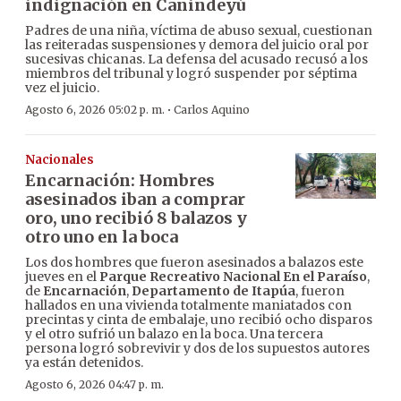
indignación en Canindeyú
Padres de una niña, víctima de abuso sexual, cuestionan
las reiteradas suspensiones y demora del juicio oral por
sucesivas chicanas. La defensa del acusado recusó a los
miembros del tribunal y logró suspender por séptima
vez el juicio.
·
Agosto 6, 2026 05:02 p. m.
Carlos Aquino
Nacionales
Encarnación: Hombres
asesinados iban a comprar
oro, uno recibió 8 balazos y
otro uno en la boca
Los dos hombres que fueron asesinados a balazos este
jueves en el
Parque Recreativo Nacional En el Paraíso
,
de
Encarnación
,
Departamento de Itapúa
, fueron
hallados en una vivienda totalmente maniatados con
precintas y cinta de embalaje, uno recibió ocho disparos
y el otro sufrió un balazo en la boca. Una tercera
persona logró sobrevivir y dos de los supuestos autores
ya están detenidos.
Agosto 6, 2026 04:47 p. m.