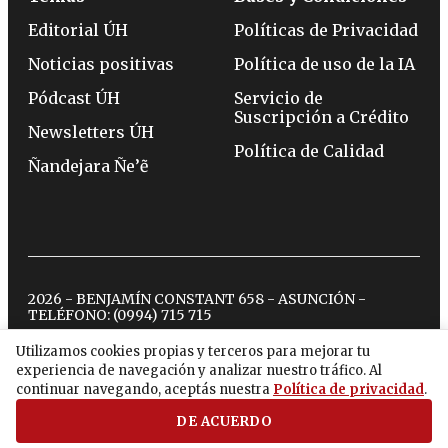
Editorial ÚH
Políticas de Privacidad
Noticias positivas
Política de uso de la IA
Pódcast ÚH
Servicio de
Suscripción a Crédito
Newsletters ÚH
Política de Calidad
Ñandejara Ñe’ẽ
2026 - BENJAMÍN CONSTANT 658 - ASUNCIÓN -
TELÉFONO:
(0994) 715 715
Utilizamos cookies propias y terceros para mejorar tu
experiencia de navegación y analizar nuestro tráfico. Al
twitter
instagram
facebook
tiktok
youtube
spotify
continuar navegando, aceptás nuestra
Política de privacidad
.
DE ACUERDO