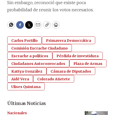
Sin embargo, reconoció que existe poca
probabilidad de reunir los votos necesarios.
WhatsApp
Facebook
Twitter
Email
Copy
Print
Carlos Portillo
Primavera Democrática
Comisión Escrache Ciudadano
Escrache a políticos
Pérdida de investidura
Ciudadanos Autoconvocados
Plaza de Armas
Kattya González
Cámara de Diputados
Aidé Vera
Colorado Añetete
Ulises Quintana
Últimas Noticias
Nacionales