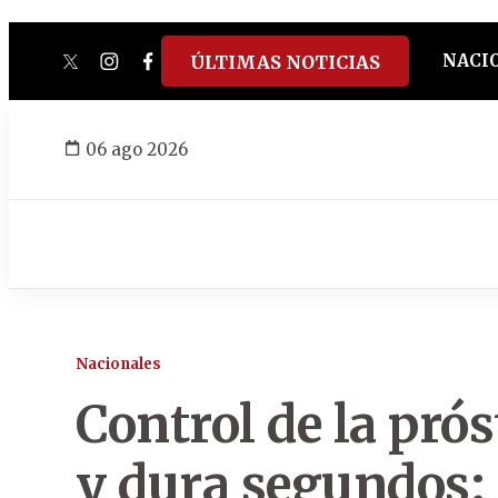
NACI
ÚLTIMAS NOTICIAS
twitter
instagram
facebook
tiktok
youtube
spotify
06 ago 2026
Nacionales
Control de la prós
y dura segundos: