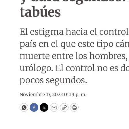
tabúes
El estigma hacia el control
país en el que este tipo cá
muerte entre los hombres, p
urólogo. El control no es d
pocos segundos.
Noviembre 17, 2023 01:19 p. m.
WhatsApp
Facebook
Twitter
Email
Copy
Print