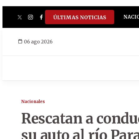
NACI
ÚLTIMAS NOTICIAS
twitter
instagram
facebook
tiktok
youtube
spotify
06 ago 2026
Nacionales
Rescatan a condu
su auto al río Par