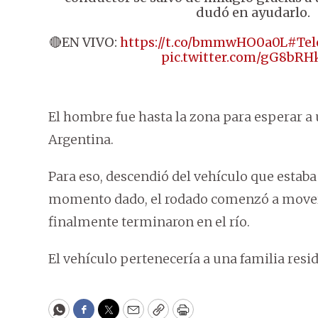
dudó en ayudarlo.
🔴EN VIVO:
https://t.co/bmmwHO0a0L
#Tel
pic.twitter.com/gG8bRH
El hombre fue hasta la zona para esperar a 
Argentina.
Para eso, descendió del vehículo que estab
momento dado, el rodado comenzó a movers
finalmente terminaron en el río.
El vehículo pertenecería a una familia resid
WhatsApp
Facebook
Twitter
Email
Copy
Print