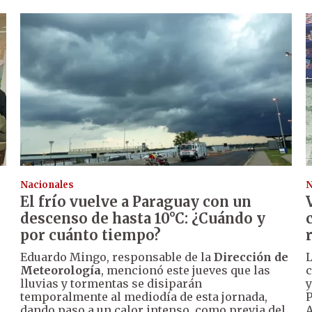
Nacionales
N
El frío vuelve a Paraguay con un
descenso de hasta 10°C: ¿Cuándo y
por cuánto tiempo?
Eduardo Mingo, responsable de la
Dirección de
L
Meteorología
, mencionó este jueves que las
c
lluvias y tormentas se disiparán
y
temporalmente al mediodía de esta jornada,
P
dando paso a un calor intenso, como previa del