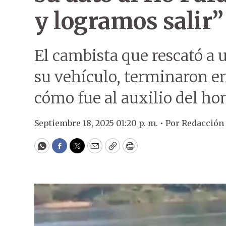
y logramos salir”
El cambista que rescató a 
su vehículo, terminaron en
cómo fue al auxilio del ho
Septiembre 18, 2025 01:20 p. m. •
Por
Redacción
WhatsApp
Facebook
Twitter
Email
Copy
Print