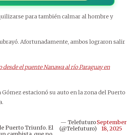
nquilizarse para también calmar al hombre y
 subrayó. Afortunadamente, ambos lograron salir
o desde el puente Nanawa al río Paraguay en
a Gómez estacionó su auto en la zona del Puerto
a.
— Telefuturo
September
e Puerto Triunfo. El
(@Telefuturo)
18, 2025
 un cambista, que no