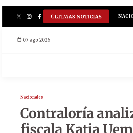
NACI
ÚLTIMAS NOTICIAS
twitter
instagram
facebook
tiktok
youtube
spotify
07 ago 2026
Nacionales
Contraloría anali
fiscala Katia Uem