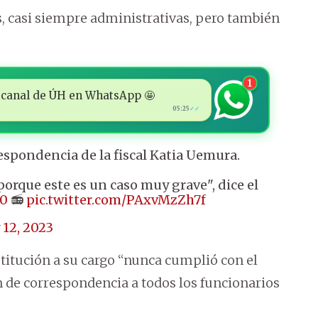
, casi siempre administrativas, pero también
1
 al canal de ÚH en WhatsApp 🤩
05:25
✓✓
espondencia de la fiscal Katia Uemura.
rque este es un caso muy grave", dice el
0
📻
pic.twitter.com/PAxvMzZh7f
y 12, 2023
stitución a su cargo “nunca cumplió con el
 de correspondencia a todos los funcionarios