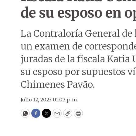
de su esposo en o
La Contraloría General de l
un examen de corresponden
juradas de la fiscala Katia
su esposo por supuestos ví
Chimenes Pavão.
Julio 12, 2023 01:07 p. m.
WhatsApp
Facebook
Twitter
Email
Copy
Print