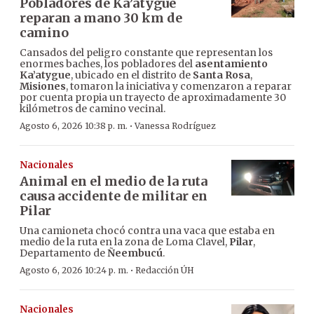
Pobladores de Ka’atygue
reparan a mano 30 km de
camino
Cansados del peligro constante que representan los
enormes baches, los pobladores del
asentamiento
Ka’atygue
, ubicado en el distrito de
Santa Rosa
,
Misiones
, tomaron la iniciativa y comenzaron a reparar
por cuenta propia un trayecto de aproximadamente 30
kilómetros de camino vecinal.
·
Agosto 6, 2026 10:38 p. m.
Vanessa Rodríguez
Nacionales
Animal en el medio de la ruta
causa accidente de militar en
Pilar
Una camioneta chocó contra una vaca que estaba en
medio de la ruta en la zona de Loma Clavel,
Pilar
,
Departamento de
Ñeembucú
.
·
Agosto 6, 2026 10:24 p. m.
Redacción ÚH
Nacionales