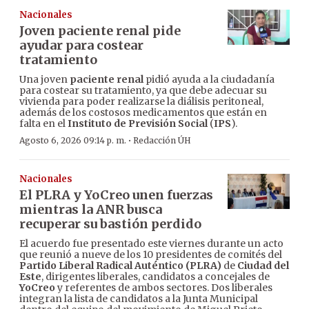
Nacionales
Joven paciente renal pide
ayudar para costear
tratamiento
Una joven
paciente renal
pidió ayuda a la ciudadanía
para costear su tratamiento, ya que debe adecuar su
vivienda para poder realizarse la diálisis peritoneal,
además de los costosos medicamentos que están en
falta en el
Instituto de Previsión Social
(
IPS
).
·
Agosto 6, 2026 09:14 p. m.
Redacción ÚH
Nacionales
El PLRA y YoCreo unen fuerzas
mientras la ANR busca
recuperar su bastión perdido
El acuerdo fue presentado este viernes durante un acto
que reunió a nueve de los 10 presidentes de comités del
Partido Liberal Radical Auténtico (PLRA)
de
Ciudad del
Este
, dirigentes liberales, candidatos a concejales de
YoCreo
y referentes de ambos sectores. Dos liberales
integran la lista de candidatos a la Junta Municipal