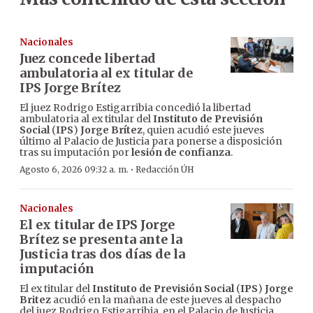
Nacionales
Juez concede libertad
ambulatoria al ex titular de
IPS Jorge Brítez
El juez Rodrigo Estigarribia concedió la libertad
ambulatoria al ex titular del
Instituto de Previsión
Social
(
IPS
)
Jorge Brítez
, quien acudió este jueves
último al Palacio de Justicia para ponerse a disposición
tras su imputación por
lesión de confianza
.
·
Agosto 6, 2026 09:32 a. m.
Redacción ÚH
Nacionales
El ex titular de IPS Jorge
Brítez se presenta ante la
Justicia tras dos días de la
imputación
El ex titular del
Instituto de Previsión Social
(
IPS
)
Jorge
Britez
acudió en la mañana de este jueves al despacho
del juez Rodrigo Estigarribia, en el Palacio de Justicia,