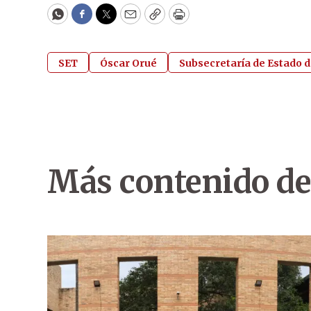
WhatsApp
Facebook
Twitter
Email
Copy
Print
SET
Óscar Orué
Subsecretaría de Estado d
Más contenido de