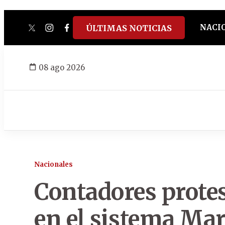
NACI
ÚLTIMAS NOTICIAS
twitter
instagram
facebook
tiktok
youtube
spotify
08 ago 2026
Nacionales
Contadores protes
en el sistema Ma