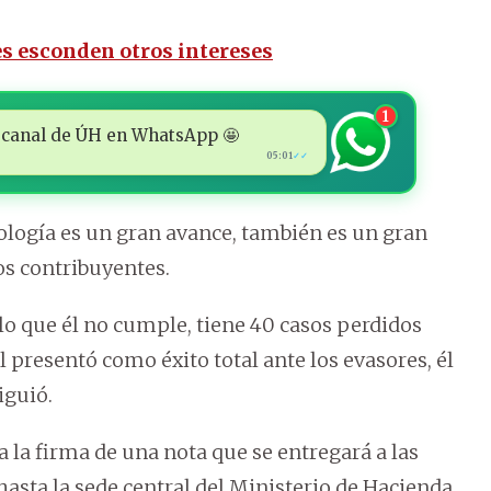
s esconden otros intereses
1
 al canal de ÚH en WhatsApp 🤩
05:01
✓✓
nología es un gran avance, también es un gran
os contribuyentes.
lo que él no cumple, tiene 40 casos perdidos
l presentó como éxito total ante los evasores, él
iguió.
 la firma de una nota que se entregará a las
sta la sede central del Ministerio de Hacienda.