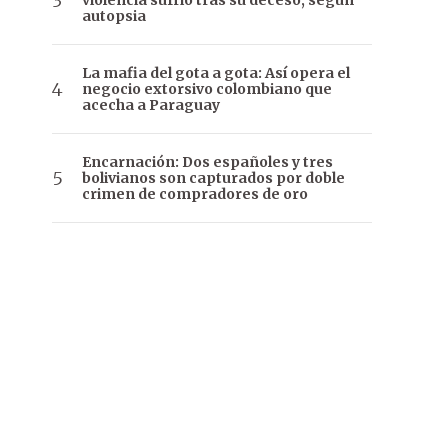
violencia sufrió tras su deceso, según
autopsia
La mafia del gota a gota: Así opera el
negocio extorsivo colombiano que
acecha a Paraguay
Encarnación: Dos españoles y tres
bolivianos son capturados por doble
crimen de compradores de oro