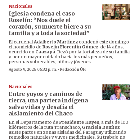
Nacionales
Iglesia condena el caso
Roselín: “Nos duele el
corazón, su muerte hiere a su
familia y a toda la sociedad”
El cardenal
Adalberto Martínez
condenó este domingo
el homicidio de
Roselín Florentín Gómez
, de 14 años,
ocurrido en
Caazapá
. Rezó por la fortaleza de su familia
y por un mayor cuidado hacia los más pequeños,
personas vulnerables, niños y jóvenes.
·
Agosto 9, 2026 06:32 p. m.
Redacción ÚH
Nacionales
Entre yuyos y caminos de
tierra, una partera indígena
salva vidas y desafía el
aislamiento del Chaco
En el Departamento de
Presidente Hayes
, a más de 100
kilómetros de la ruta Transchaco,
Graciela Benítez
asiste partos en zonas aisladas del Paraguay utilizando
remedios naturales y yuyos medicinales. Su trabajo no