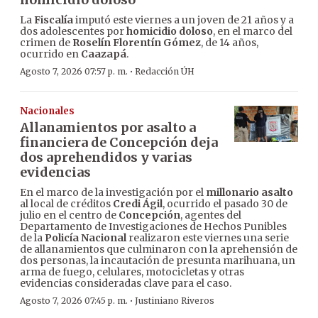
La
Fiscalía
imputó este viernes a un joven de 21 años y a
dos adolescentes por
homicidio doloso
, en el marco del
crimen de
Roselín Florentín Gómez
, de 14 años,
ocurrido en
Caazapá
.
·
Agosto 7, 2026 07:57 p. m.
Redacción ÚH
Nacionales
Allanamientos por asalto a
financiera de Concepción deja
dos aprehendidos y varias
evidencias
En el marco de la investigación por el
millonario asalto
al local de créditos
Credi Ágil
, ocurrido el pasado 30 de
julio en el centro de
Concepción
, agentes del
Departamento de Investigaciones de Hechos Punibles
de la
Policía Nacional
realizaron este viernes una serie
de allanamientos que culminaron con la aprehensión de
dos personas, la incautación de presunta marihuana, un
arma de fuego, celulares, motocicletas y otras
evidencias consideradas clave para el caso.
·
Agosto 7, 2026 07:45 p. m.
Justiniano Riveros