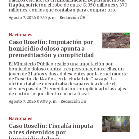
balazos este jueves en
Encarnación
, Departamento de
Itapúa
, sufrieron el robo de entre G. 350 millones y 370
millones, con los que contaban para comprar oro.
·
Agosto 7, 2026 09:45 p. m.
Redacción ÚH
Nacionales
Caso Roselín: Imputación por
homicidio doloso apunta a
premeditación y complicidad
El Ministerio Público realizó una imputación por
homicidio doloso contra tres personas, entre ellas, un
joven de 21 años y dos adolescentes por la cruel muerte
de Roselín, de 14 años, en la ciudad de Caazapá. La
víctima fatal se encontraba desaparecida desde el
viernes pasado. Premeditación, complicidad y las cajas
de cartón: lo que dice la carpeta fiscal.
·
Agosto 7, 2026 09:09 p. m.
Redacción ÚH
Nacionales
Caso Roselín: Fiscalía imputa
a tres detenidos por
homicidio doloso