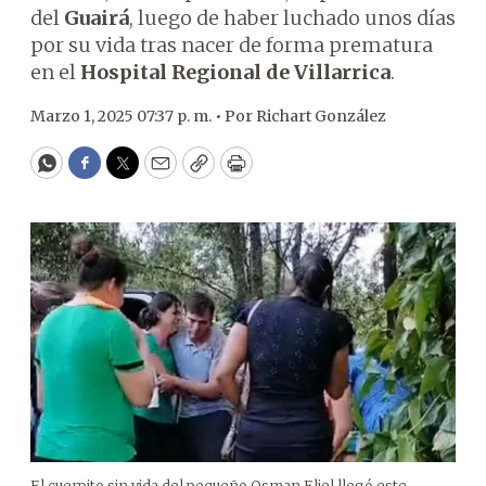
del
Guairá
, luego de haber luchado unos días
por su vida tras nacer de forma prematura
en el
Hospital Regional de Villarrica
.
Marzo 1, 2025 07:37 p. m. •
Por
Richart González
WhatsApp
Facebook
Twitter
Email
Copy
Print