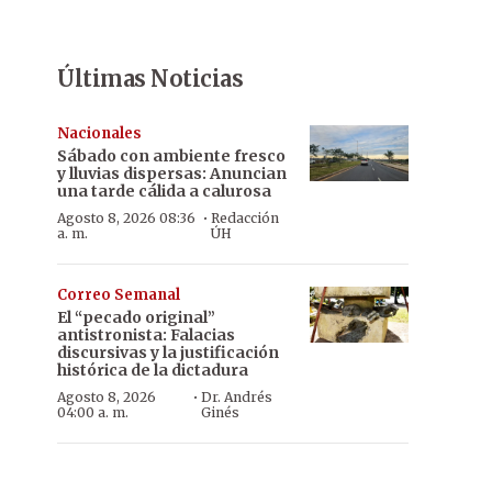
Últimas Noticias
Nacionales
Sábado con ambiente fresco
y lluvias dispersas: Anuncian
una tarde cálida a calurosa
·
Agosto 8, 2026 08:36
Redacción
a. m.
ÚH
Correo Semanal
El “pecado original”
antistronista: Falacias
discursivas y la justificación
histórica de la dictadura
·
Agosto 8, 2026
Dr. Andrés
04:00 a. m.
Ginés