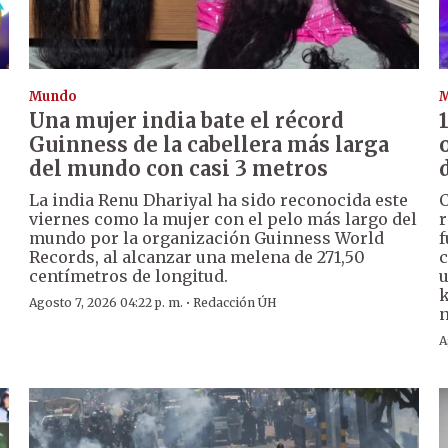
Mundo
Una mujer india bate el récord
Guinness de la cabellera más larga
del mundo con casi 3 metros
La india Renu Dhariyal ha sido reconocida este
C
viernes como la mujer con el pelo más largo del
r
mundo por la organización Guinness World
f
Records, al alcanzar una melena de 271,50
c
centímetros de longitud.
u
k
·
Agosto 7, 2026 04:22 p. m.
Redacción ÚH
n
A