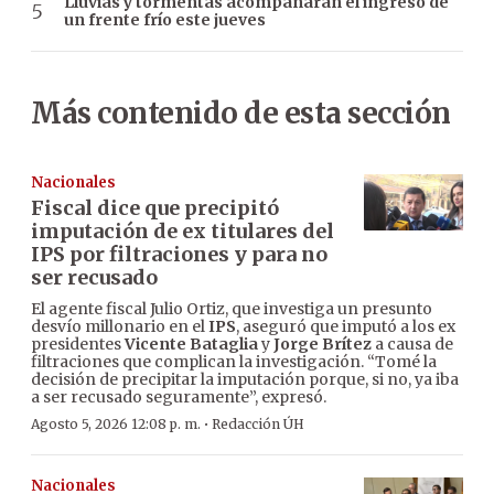
Lluvias y tormentas acompañarán el ingreso de
un frente frío este jueves
Más contenido de esta sección
Nacionales
Fiscal dice que precipitó
imputación de ex titulares del
IPS por filtraciones y para no
ser recusado
El agente fiscal Julio Ortiz, que investiga un presunto
desvío millonario en el
IPS
, aseguró que imputó a los ex
presidentes
Vicente Bataglia
y
Jorge Brítez
a causa de
filtraciones que complican la investigación. “Tomé la
decisión de precipitar la imputación porque, si no, ya iba
a ser recusado seguramente”, expresó.
·
Agosto 5, 2026 12:08 p. m.
Redacción ÚH
Nacionales