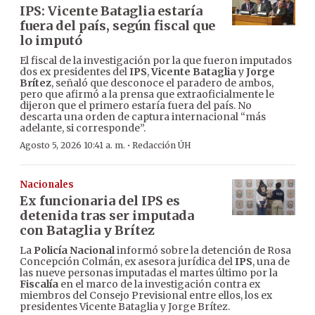
IPS: Vicente Bataglia estaría
fuera del país, según fiscal que
lo imputó
El fiscal de la investigación por la que fueron imputados
dos ex presidentes del
IPS
,
Vicente Bataglia
y
Jorge
Brítez
, señaló que desconoce el paradero de ambos,
pero que afirmó a la prensa que extraoficialmente le
dijeron que el primero estaría fuera del país. No
descarta una orden de captura internacional “más
adelante, si corresponde”.
·
Agosto 5, 2026 10:41 a. m.
Redacción ÚH
Nacionales
Ex funcionaria del IPS es
detenida tras ser imputada
con Bataglia y Brítez
La
Policía Nacional
informó sobre la detención de Rosa
Concepción Colmán, ex asesora jurídica del
IPS
, una de
las nueve personas imputadas el martes último por la
Fiscalía
en el marco de la investigación contra ex
miembros del Consejo Previsional entre ellos, los ex
presidentes Vicente Bataglia y Jorge Brítez.