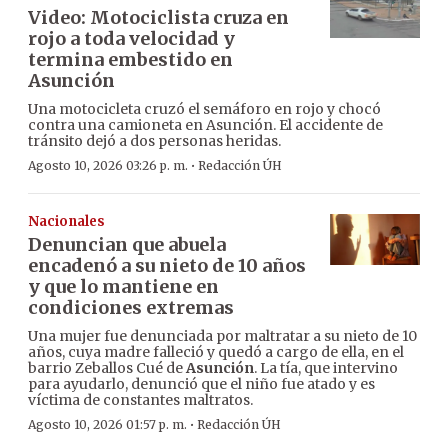
Video: Motociclista cruza en
rojo a toda velocidad y
termina embestido en
Asunción
Una motocicleta cruzó el semáforo en rojo y chocó
contra una camioneta en Asunción. El accidente de
tránsito dejó a dos personas heridas.
·
Agosto 10, 2026 03:26 p. m.
Redacción ÚH
Nacionales
Denuncian que abuela
encadenó a su nieto de 10 años
y que lo mantiene en
condiciones extremas
Una mujer fue denunciada por maltratar a su nieto de 10
años, cuya madre falleció y quedó a cargo de ella, en el
barrio Zeballos Cué de
Asunción
. La tía, que intervino
para ayudarlo, denunció que el niño fue atado y es
víctima de constantes maltratos.
·
Agosto 10, 2026 01:57 p. m.
Redacción ÚH