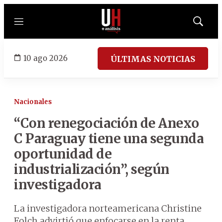
Menú
Mostrar
búsqued
10 ago 2026
ÚLTIMAS NOTICIAS
Nacionales
“Con renegociación de Anexo
C Paraguay tiene una segunda
oportunidad de
industrialización”, según
investigadora
La investigadora norteamericana Christine
Folch advirtió que enfocarse en la renta