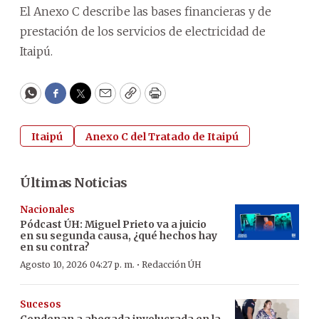
El Anexo C describe las bases financieras y de
prestación de los servicios de electricidad de
Itaipú.
WhatsApp
Facebook
Twitter
Email
Copy
Print
Itaipú
Anexo C del Tratado de Itaipú
Últimas Noticias
Nacionales
Pódcast ÚH
:
Miguel Prieto va a juicio
en su segunda causa, ¿qué hechos hay
en su contra?
·
Agosto 10, 2026 04:27 p. m.
Redacción ÚH
Sucesos
Condenan a abogada involucrada en la