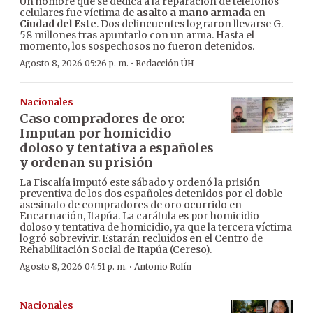
Un hombre que se dedica a la reparación de teléfonos
celulares fue víctima de
asalto a mano armada
en
Ciudad del Este
. Dos delincuentes lograron llevarse G.
58 millones tras apuntarlo con un arma. Hasta el
momento, los sospechosos no fueron detenidos.
·
Agosto 8, 2026 05:26 p. m.
Redacción ÚH
Nacionales
Caso compradores de oro:
Imputan por homicidio
doloso y tentativa a españoles
y ordenan su prisión
La Fiscalía imputó este sábado y ordenó la prisión
preventiva de los dos españoles detenidos por el doble
asesinato de compradores de oro ocurrido en
Encarnación, Itapúa. La carátula es por homicidio
doloso y tentativa de homicidio, ya que la tercera víctima
logró sobrevivir. Estarán recluidos en el Centro de
Rehabilitación Social de Itapúa (Cereso).
·
Agosto 8, 2026 04:51 p. m.
Antonio Rolín
Nacionales