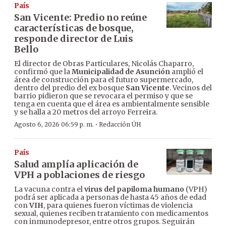
País
San Vicente: Predio no reúne
características de bosque,
responde director de Luis
Bello
El director de Obras Particulares, Nicolás Chaparro,
confirmó que la
Municipalidad de Asunción
amplió el
área de construcción para el futuro supermercado,
dentro del predio del ex bosque
San Vicente
. Vecinos del
barrio pidieron que se revocara el permiso y que se
tenga en cuenta que el área es ambientalmente sensible
y se halla a 20 metros del arroyo Ferreira.
·
Agosto 6, 2026 06:59 p. m.
Redacción ÚH
País
Salud amplía aplicación de
VPH a poblaciones de riesgo
La vacuna contra el
virus del papiloma humano
(VPH)
podrá ser aplicada a personas de hasta 45 años de edad
con
VIH
, para quienes fueron víctimas de violencia
sexual, quienes reciben tratamiento con medicamentos
con inmunodepresor, entre otros grupos. Seguirán