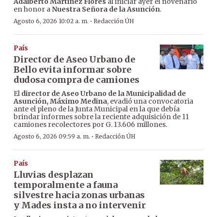
Adalberto Martínez Flores
al iniciar ayer el novenario
en honor a
Nuestra Señora de la Asunción
.
·
Agosto 6, 2026 10:02 a. m.
Redacción ÚH
País
Director de Aseo Urbano de
Bello evita informar sobre
dudosa compra de camiones
El
director de Aseo Urbano de la Municipalidad de
Asunción, Máximo Medina
, evadió una convocatoria
ante el pleno de la Junta Municipal en la que debía
brindar informes sobre la reciente adquisición de 11
camiones recolectores por G. 13.606 millones.
·
Agosto 6, 2026 09:59 a. m.
Redacción ÚH
País
Lluvias desplazan
temporalmente a fauna
silvestre hacia zonas urbanas
y Mades insta a no intervenir