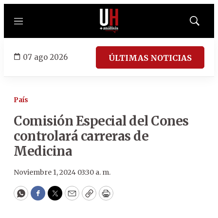
Menú
Mostrar
búsqued
07 ago 2026
ÚLTIMAS NOTICIAS
País
Comisión Especial del Cones
controlará carreras de
Medicina
Noviembre 1, 2024 03:30 a. m.
WhatsApp
Facebook
Twitter
Email
Copy
Print