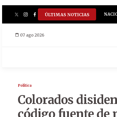
NACI
ÚLTIMAS NOTICIAS
twitter
instagram
facebook
tiktok
youtube
spotify
07 ago 2026
Política
Colorados disiden
código fuente de 