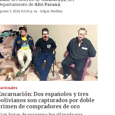
Departamento de
Alto Paraná
.
·
gosto 7, 2026 02:04 p. m.
Edgar Medina
acionales
Encarnación: Dos españoles y tres
bolivianos son capturados por doble
crimen de compradores de oro
ras horas de suspenso fue allanada una