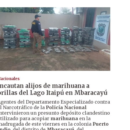
acionales
Incautan alijos de marihuana a
orillas del Lago Itaipú en Mbaracayú
gentes del Departamento Especializado contra
l Narcotráfico de la
Policía Nacional
ntervinieron un presunto depósito clandestino
tilizado para acopiar
marihuana
en la
adrugada de este viernes en la colonia
Puerto
ndio
, del distrito de
Mbaracayú
, del