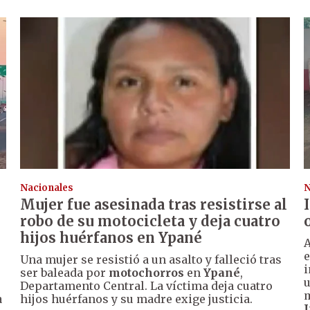
Nacionales
N
Mujer fue asesinada tras resistirse al
robo de su motocicleta y deja cuatro
hijos huérfanos en Ypané
A
e
Una mujer se resistió a un asalto y falleció tras
i
ser baleada por
motochorros
en
Ypané
,
u
Departamento Central. La víctima deja cuatro
m
a
hijos huérfanos y su madre exige justicia.
I