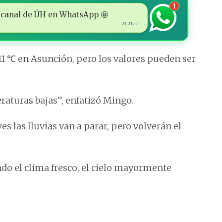
1
 al canal de ÚH en WhatsApp 🤩
21:21
✓✓
11 ℃ en Asunción, pero los valores pueden ser
raturas bajas”, enfatizó Mingo.
es las lluvias van a parar, pero volverán el
do el clima fresco, el cielo mayormente
.