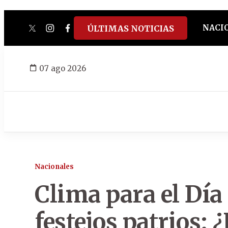
NACI
ÚLTIMAS NOTICIAS
twitter
instagram
facebook
tiktok
youtube
spotify
07 ago 2026
Nacionales
Clima para el Día 
festejos patrios: 