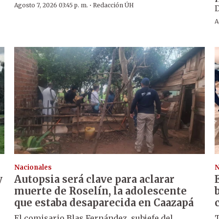
·
Agosto 7, 2026 03:45 p. m.
Redacción ÚH
A
Nacionales
N
y
Autopsia será clave para aclarar
muerte de Roselín, la adolescente
que estaba desaparecida en Caazapá
El comisario Blas Fernández, subjefe del
T