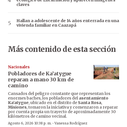
ecológico de Encarnación y aparecen imágenes
claves
Hallan a adolescente de 14 años enterrada en una
vivienda familiar en Caazapá
Más contenido de esta sección
Nacionales
Pobladores de Ka’atygue
reparan a mano 30 km de
camino
Cansados del peligro constante que representan los
enormes baches, los pobladores del
asentamiento
Ka’atygue
, ubicado en el distrito de
Santa Rosa
,
Misiones
, tomaron la iniciativa y comenzaron a reparar
por cuenta propia un trayecto de aproximadamente 30
kilómetros de camino vecinal.
·
Agosto 6, 2026 10:38 p. m.
Vanessa Rodríguez