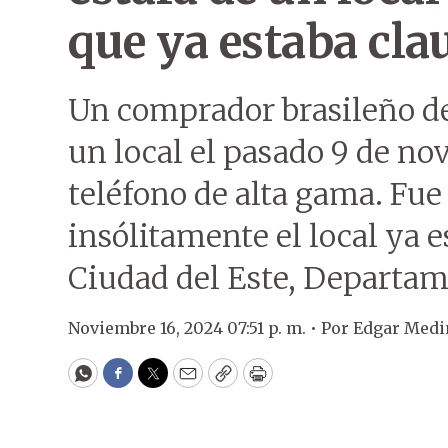
que ya estaba cl
Un comprador brasileño de
un local el pasado 9 de no
teléfono de alta gama. Fue 
insólitamente el local ya 
Ciudad del Este, Departam
Noviembre 16, 2024 07:51 p. m. •
Por
Edgar Medi
WhatsApp
Facebook
Twitter
Email
Copy
Print